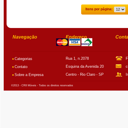
Itens por página:
Navegação
Endereço
Conta
Rua 1, n.2078
F
Categorias
Esquina da Avenida 20
c
Contato
Centro - Rio Claro - SP
I
Sobre a Empresa
©2013 - CR8 Móveis - Todos os direitos reservados