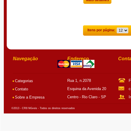
Itens por página:
Navegação
Endereço
Conta
Rua 1, n.2078
F
Categorias
Esquina da Avenida 20
c
Contato
Centro - Rio Claro - SP
I
Sobre a Empresa
©2013 - CR8 Móveis - Todos os direitos reservados