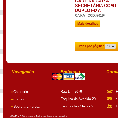
CADEIRA CAIXA
SECRETÁRIA COM L
DUPLO FIXA
CAIXA - COD. 50194
Mais detalhes
Itens por página:
Navegação
Endereço
Conta
Rua 1, n.2078
F
Categorias
Esquina da Avenida 20
c
Contato
Centro - Rio Claro - SP
I
Sobre a Empresa
©2013 - CR8 Móveis - Todos os direitos reservados