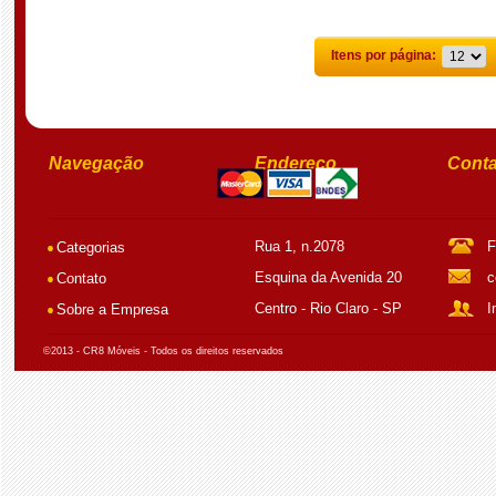
Itens por página:
Navegação
Endereço
Conta
Rua 1, n.2078
F
Categorias
Esquina da Avenida 20
c
Contato
Centro - Rio Claro - SP
I
Sobre a Empresa
©2013 - CR8 Móveis - Todos os direitos reservados