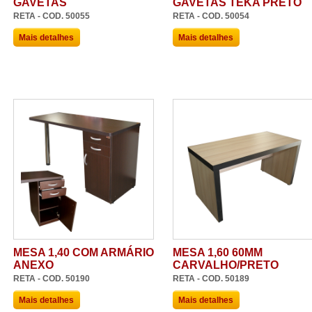
GAVETAS
GAVETAS TEKA PRETO
RETA - COD. 50055
RETA - COD. 50054
Mais detalhes
Mais detalhes
MESA 1,40 COM ARMÁRIO
MESA 1,60 60MM
ANEXO
CARVALHO/PRETO
RETA - COD. 50190
RETA - COD. 50189
Mais detalhes
Mais detalhes