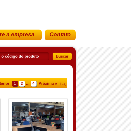
re a empresa
Contato
Buscar
terior
1
2
...
4
Próxima »
ï»¿