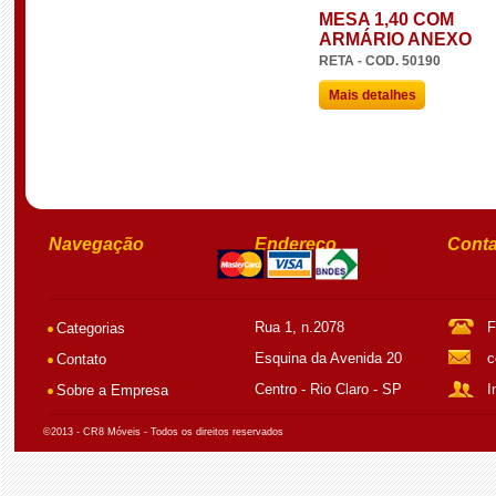
MESA 1,40 COM
ARMÁRIO ANEXO
RETA - COD. 50190
Mais detalhes
Navegação
Endereço
Conta
Rua 1, n.2078
F
Categorias
Esquina da Avenida 20
c
Contato
Centro - Rio Claro - SP
I
Sobre a Empresa
©2013 - CR8 Móveis - Todos os direitos reservados