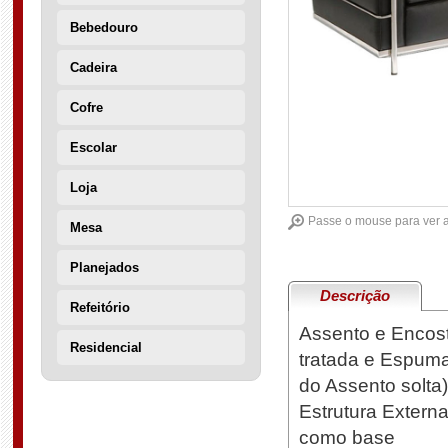
Bebedouro
Cadeira
Cofre
Escolar
Loja
Passe o mouse para ver 
Mesa
Planejados
Descrição
Refeitório
Assento e Encos
Residencial
tratada e Espuma
do Assento solta)
Estrutura Exter
como base