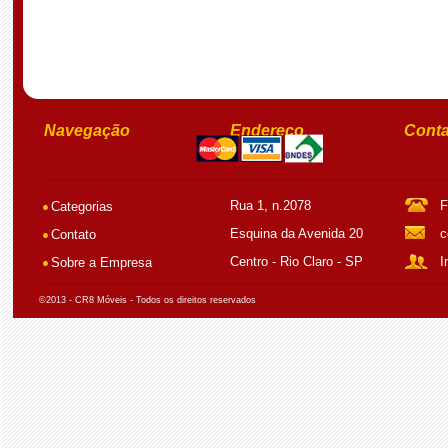
Navegação
Endereço
Conta
Rua 1, n.2078
F
Categorias
Esquina da Avenida 20
c
Contato
Centro - Rio Claro - SP
I
Sobre a Empresa
©2013 - CR8 Móveis - Todos os direitos reservados