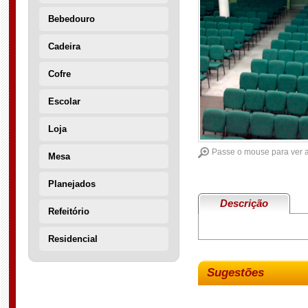
Bebedouro
Cadeira
Cofre
Escolar
Loja
Passe o mouse para ver 
Mesa
Planejados
Descrição
Refeitório
Residencial
Sugestões