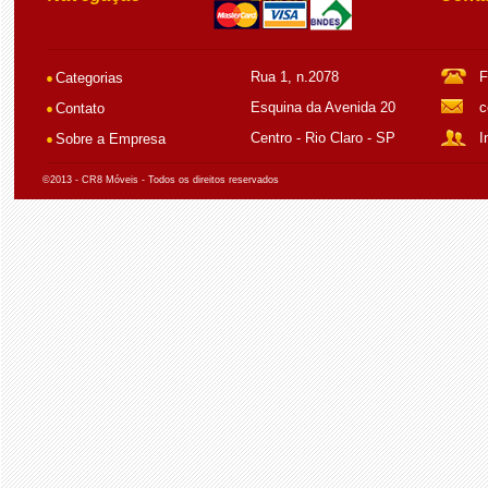
Rua 1, n.2078
F
Categorias
Esquina da Avenida 20
c
Contato
Centro - Rio Claro - SP
I
Sobre a Empresa
©2013 - CR8 Móveis - Todos os direitos reservados