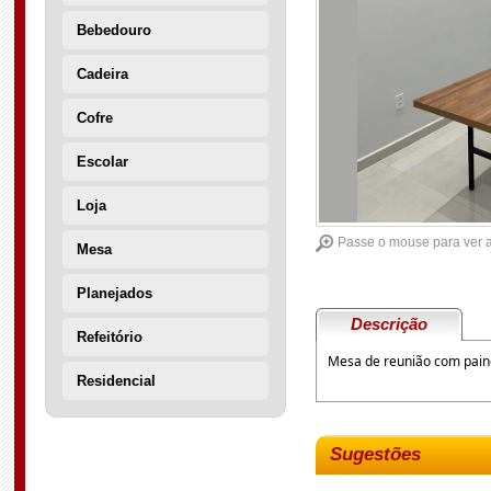
Bebedouro
Cadeira
Cofre
Escolar
Loja
Passe o mouse para ver 
Mesa
Planejados
Descrição
Refeitório
Mesa de reunião com paine
Residencial
Sugestões