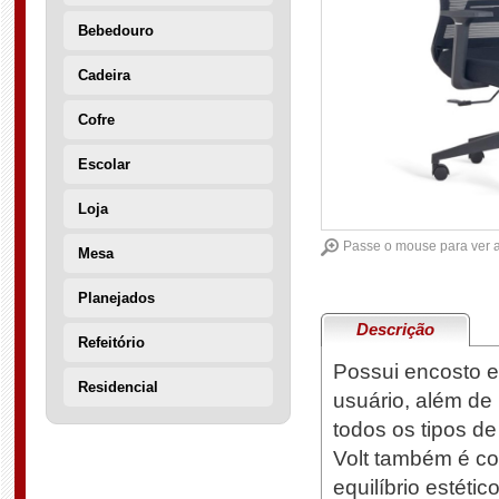
Bebedouro
Cadeira
Cofre
Escolar
Loja
Passe o mouse para ver 
Mesa
Planejados
Descrição
Refeitório
Possui encosto em
Residencial
usuário, além de 
todos os tipos de
Volt também é co
equilíbrio estéti