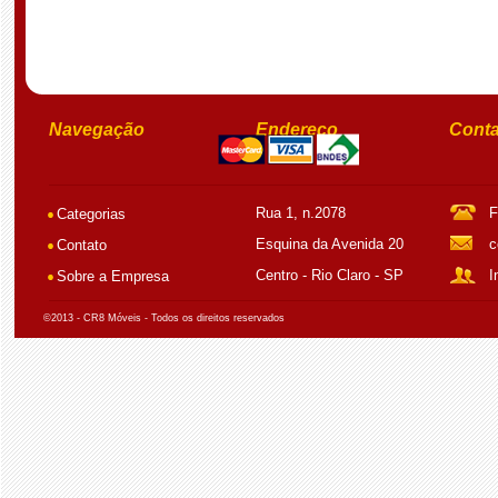
Navegação
Endereço
Conta
Rua 1, n.2078
F
Categorias
Esquina da Avenida 20
c
Contato
Centro - Rio Claro - SP
I
Sobre a Empresa
©2013 - CR8 Móveis - Todos os direitos reservados